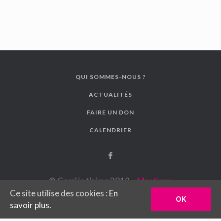
QUI SOMMES-NOUS ?
ACTUALITÉS
FAIRE UN DON
CALENDRIER
© Com’ je t’aime 2018 –
Mentions
légales
– Création
Youdemus
Ce site utilise des cookies :
En
OK
savoir plus.